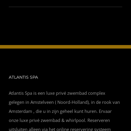
INFO
OPENINGSTIJDEN
CONTACT
ANDERE VESTIGINGEN
ATLANTIS SPA
Atlantis Spa is een luxe privé zwembad complex
gelegen in Amstelveen ( Noord-Holland), in de rook van
Amsterdam , die u in zijn geheel kunt huren. Ervaar
onze luxe privé zwembad & whirlpool. Reserveren
uitsluiten alleen via het online reservering systeem