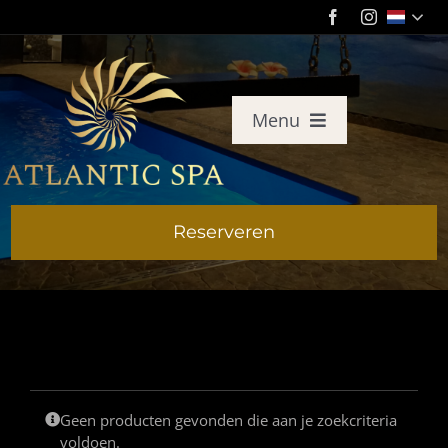
Ga
naar
inhoud
Menu
HOME
Reserveren
PRIJZEN
RESERVEREN
FACILITEITEN
Geen producten gevonden die aan je zoekcriteria
FOTO’S
voldoen.