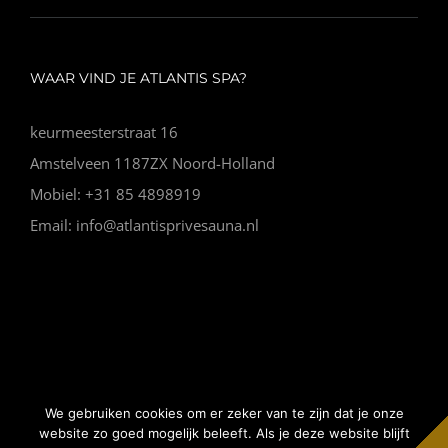
WAAR VIND JE ATLANTIS SPA?
keurmeesterstraat 16
Amstelveen 1187ZX Noord-Holland
Mobiel: +31 85 4898919
Email: info@atlantisprivesauna.nl
© Copyright Vip Spa |
Algemene voorwaarden
|
Website
We gebruiken cookies om er zeker van te zijn dat je onze
gemaakt door Nano Web
website zo goed mogelijk beleeft. Als je deze website blijft