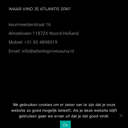
WAAR VIND JE ATLANTIS SPA?
keurmeesterstraat 16
Amstelveen 1187ZX Noord-Holland
Mobiel: +31 85 4898919
Email: info@atlantisprivesauna.nl
© Copyright Vip Spa |
Algemene voorwaarden
|
Website
We gebruiken cookies om er zeker van te zijn dat je onze
gemaakt door Nano Web
website zo goed mogelijk beleeft. Als je deze website blijft
gebruiken gaan we ervan uit dat je dat goed vindt.
Ok
Facebook
Instagram