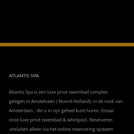
INFO
OPENINGSTIJDEN
CONTACT
ANDERE VESTIGINGEN
ATLANTIS SPA
Atlantis Spa is een luxe privé zwembad complex
gelegen in Amstelveen ( Noord-Holland), in de rook van
Amsterdam , die u in zijn geheel kunt huren. Ervaar
onze luxe privé zwembad & whirlpool. Reserveren
uitsluiten alleen via het online reservering systeem